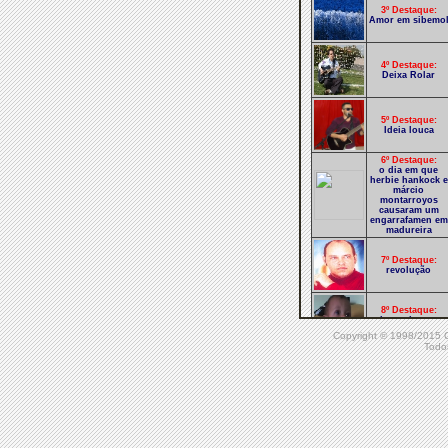
3º Destaque:
Amor em sibemo
4º Destaque:
Deixa Rolar
5º Destaque:
Ideia louca
6º Destaque:
o dia em que
herbie hankock e
márcio
montarroyos
causaram um
engarrafamen em
madureira
7º Destaque:
revolução
8º Destaque:
larga do seu
marido
Copyright © 1998/20
Todos
9º Destaque:
a balada
10º Destaque:
delíto de amor