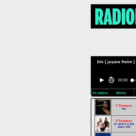
bis ( juçara freire )
00:00
Ver página
Música
1º Destaque:
bis
2º Destaque:
so quero o teu
amor 310