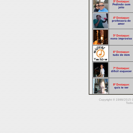
3º Destaque:
Pedindo com
jeito
4º Destaque:
professora de
amor
5º Destaque:
nono improviso
6º Destaque:
tudo de mim
7º Destaque:
dificil esquecer
8º Destaque:
quis te ver
Copyright © 1998/20
9º Destaque:
disfarço meu
Todos
ciúme
10º Destaque:
na mira