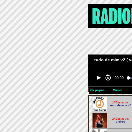
tudo de mim v2 ( va
00:00
Ver página
Música
1º Destaque:
tudo de mim v2
2º Destaque:
o circo