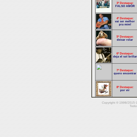
3º Destaque:
FALSO AMÔR
4º Destaque:
vai ser melhor
pra mim!
5º Destaque:
deixar rolar
6º Destaque:
deja el sol brillar
7º Destaque:
quero encontrar
8º Destaque:
por vir
Copyright © 1998/20
9º Destaque:
Todos
olho plástico
10º Destaque:
preciso do seu
amor