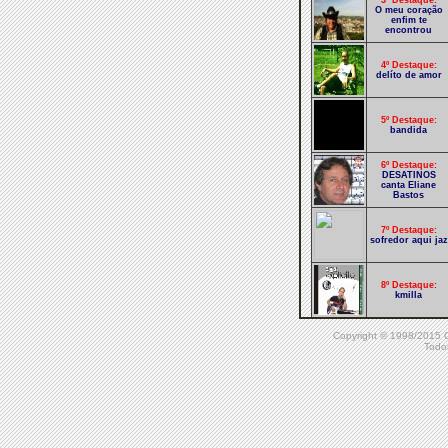
3º Destaque:
O meu coração
enfim te
encontrou
4º Destaque:
delíto de amor
5º Destaque:
bandida
6º Destaque:
DESATINOS
canta Eliane
Bastos
7º Destaque:
sofredor aqui jaz
8º Destaque:
kmilla
Copyright © 1998/20
9º Destaque:
Todos
encanto
10º Destaque:
you bitch!