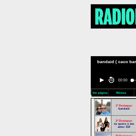
bandaid ( caco bar
00:00
Ver página
Música
1º Destaque:
bandaid
2º Destaque:
so quero o teu
amor 310