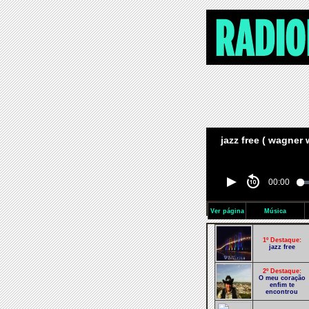
jazz free ( wagner 
00:00
Ver página
Música
1º Destaque:
jazz free
2º Destaque:
O meu coração
enfim te
encontrou