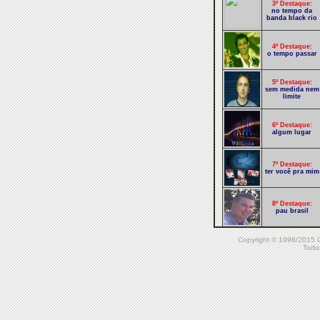
3º Destaque:
no tempo da
banda black rio
4º Destaque:
o tempo passar
5º Destaque:
sem medida nem
limite
6º Destaque:
algum lugar
7º Destaque:
ter você pra mim
8º Destaque:
pau brasil
Copyright © 1998/20
9º Destaque:
Todos
meus tons
10º Destaque:
pulsação