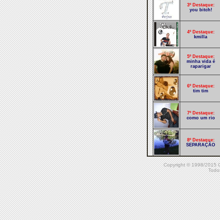
3º Destaque:
you bitch!
4º Destaque:
kmilla
5º Destaque:
minha vida é
raparigar
6º Destaque:
tim tim
7º Destaque:
como um rio
8º Destaque:
SEPARAÇÃO
Copyright © 1998/20
9º Destaque:
Todos
todo seu
10º Destaque:
mutirão dos
santos