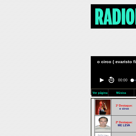
o circo ( evaristo f
00:00
Ver página
Música
1º Destaque:
o circo
2º Destaque:
ME LEVA