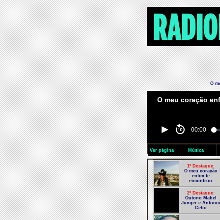
O me
00:00
Ver página
Música
1º Destaque:
O meu coração
enfim te
encontrou
2º Destaque:
Outono Mabel
Junger e Antoni
Celio