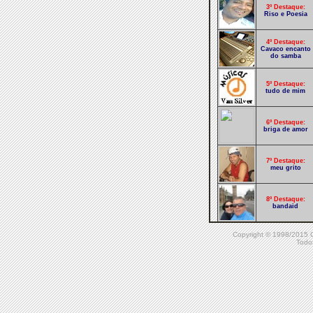
3º Destaque:
Riso e Poesia
4º Destaque:
Cavaco encanto
do samba
5º Destaque:
tudo de mim
6º Destaque:
briga de amor
7º Destaque:
meu grito
8º Destaque:
bandaid
Copyright © 1998/20
9º Destaque:
Todos
noticiário
10º Destaque:
Fio de esperança