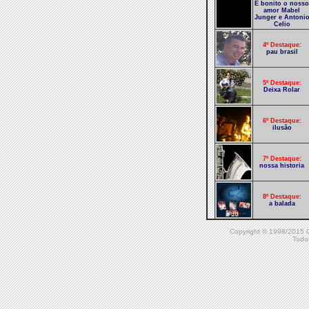
É bonito o nosso
amor Mabel
Junger e Antoni
Celio
4º Destaque:
pau brasil
5º Destaque:
Deixa Rolar
6º Destaque:
ilusão
7º Destaque:
nossa historia
8º Destaque:
a balada
Copyright © 1998/20
9º Destaque:
cigarras e
Todos
formigas
10º Destaque:
Lost Glov Versão
de Idéia no Ar