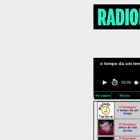
o tempo da um temp
00:00
Ver página
Música
1º Destaque:
o tempo da um
tempo
2º Destaque:
olhos de não
dormir
3º Destaque: