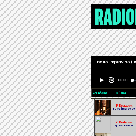
nono improviso ( m
00:00
Ver página
Música
1º Destaque:
nono improviso
2º Destaque:
quero vencer