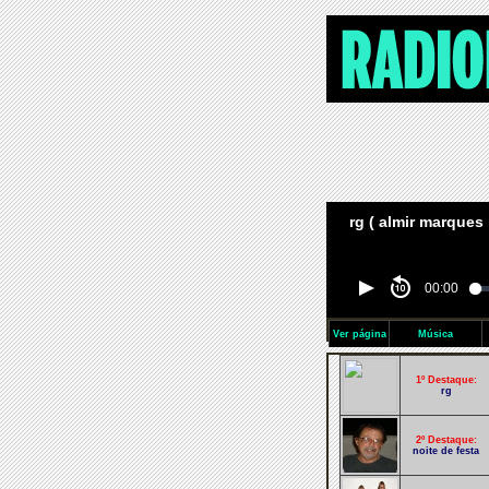
rg ( almir marques l
00:00
Ver página
Música
1º Destaque:
rg
2º Destaque:
noite de festa