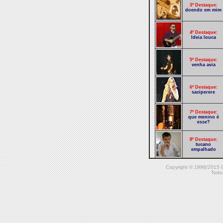
3º Destaque:
doendo em mim
4º Destaque:
Ideia louca
5º Destaque:
venha avia
6º Destaque:
saciperere
7º Destaque:
que menino é
esse?
8º Destaque:
tucano
empalhado
Copyright © 1998/20
9º Destaque:
Todos
barco a vela
10º Destaque:
lua cheia