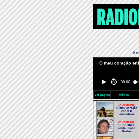
O me
00:00
Ver página
Música
1º Destaque:
O meu coração
enfim te
encontrou
2º Destaque:
DESATINOS
canta Eliane
Bastos