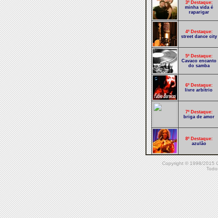
3º Destaque:
minha vida é
raparigar
4º Destaque:
street dance city
5º Destaque:
Cavaco encanto
do samba
6º Destaque:
livre arbítrio
7º Destaque:
briga de amor
8º Destaque:
azulão
Copyright © 1998/20
9º Destaque:
Todos
aqui e agora
10º Destaque:
todo seu