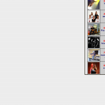
3
l
4
am
5
Fio
6
his
7
nun
8
a
9
b
1