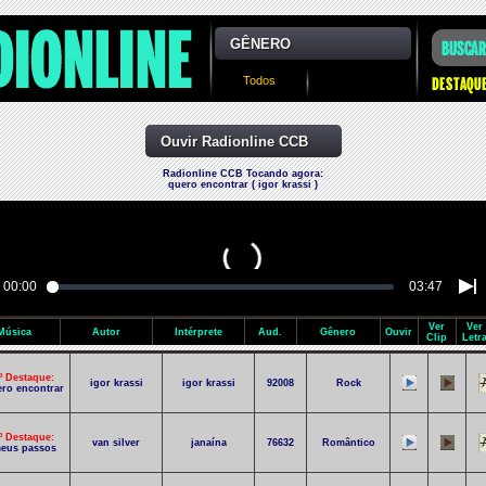
GÊNERO
Todos
Ouvir Radionline CCB
Radionline CCB Tocando agora:
quero encontrar ( igor krassi )
00:00
03:47
Ver
Ver
Música
Autor
Intérprete
Aud.
Gênero
Ouvir
Clip
Letr
º Destaque:
igor krassi
igor krassi
92008
Rock
ro encontrar
º Destaque:
van silver
janaína
76632
Romântico
eus passos