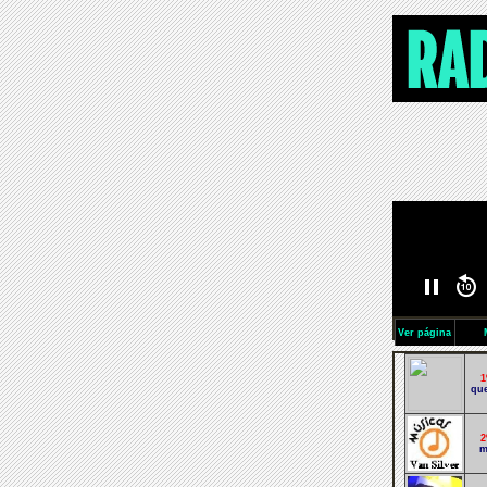
Ver página
1
que
2
m