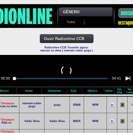
GÊNERO
Todos
Ouvir Radionline CCB
Radionline CCB Tocando agora:
marcas na alma ( estevam nader guga )
00:00
04:41
Ver
Ver
Música
Autor
Intérprete
Aud.
Gênero
Ouvir
Clip
Letr
º Destaque:
estevam nader
guga
93848
MPB
rcas na alma
guga
º Destaque:
Valdo Silva
Valdo Silva
86876
MPB
Déjà vu
º Destaque: