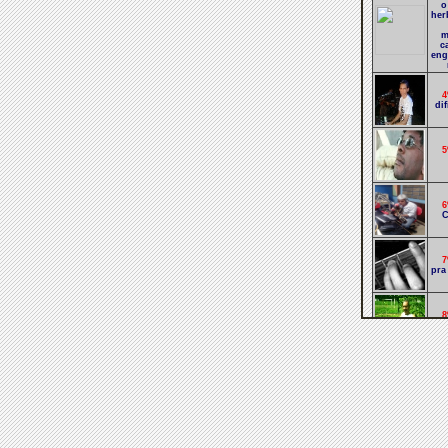
o
her
m
c
eng
4
di
5
6
C
7
pra
8
de
9
n
1
na