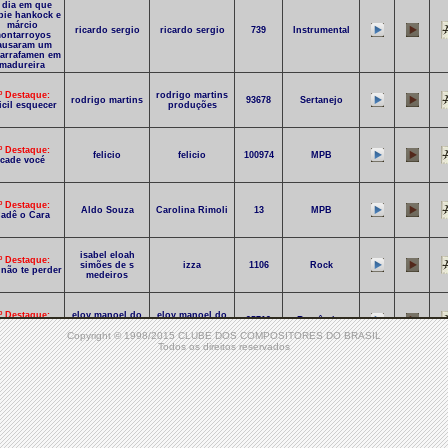
 dia em que
bie hankock e
márcio
ricardo sergio
ricardo sergio
739
Instrumental
ontarroyos
ausaram um
arrafamen em
madureira
º Destaque:
rodrigo martins
rodrigo martins
93678
Sertanejo
ficil esquecer
produções
º Destaque:
felicio
felicio
100974
MPB
cade vocé
º Destaque:
Aldo Souza
Carolina Rimoli
13
MPB
adê o Cara
isabel eloah
º Destaque:
simões de s
izza
1106
Rock
 não te perder
medeiros
º Destaque:
eloy manoel do
eloy manoel do
95719
Romântico
líto de amor
nascimento
nascimento
Copyright © 1998/2015 CLUBE DOS COMPOSITORES DO BRASIL
Todos os direitos reservados
º Destaque:
sérgio gama
sérgio gama
94414
MPB
ova estação
0º Destaque:
elier santos e
elier santos e
97892
MPB
moro ao luar
carlos pinto
carlos pinto