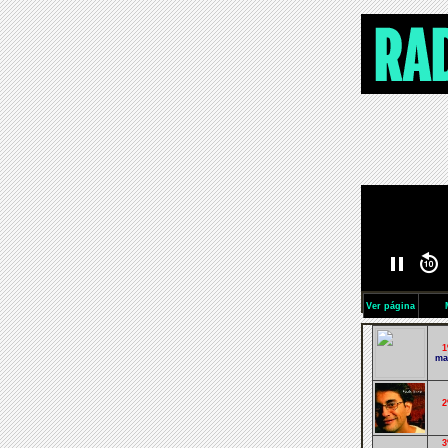
Ver página
1
ma
2
3