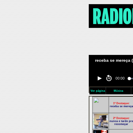
receba se mereça 
00:00
Ver página
Música
1º Destaque:
receba se mereça
2º Destaque:
nunca e tarde pr
recomeçar