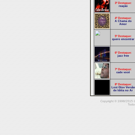
3º Destaque:
reação
4º Destaque:
A Chama do
Amor
5º Destaque:
quero encontrar
6º Destaque:
jazz free
7º Destaque:
cade vocé
8º Destaque:
Lost Glov Versão
de Idéia no Ar
9º Destaque:
Copyright © 1998/20
outro tempo
Todos
outro tempo
outro tom
10º Destaque:
SEPARAÇÃO