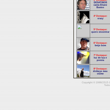
3º Destaque:
DESATINOS
canta Eliane
Bastos
4º Destaque:
crazy
5º Destaque:
quero encontrar
6º Destaque:
beijo bom
7º Destaque:
luz de lua e
poesia
8º Destaque:
disfarço meu
ciúme
Copyright © 1998/20
9º Destaque:
Antes de
Todos
enlouquecer
10º Destaque:
não vou deixar
passar!