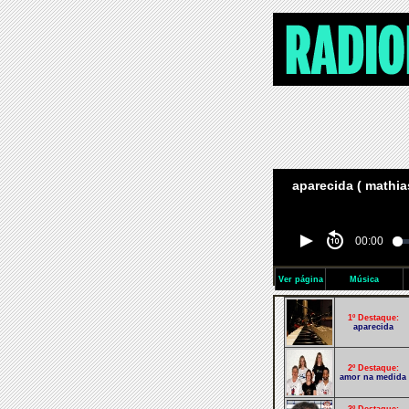
aparecida ( mathias
00:00
Ver página
Música
1º Destaque:
aparecida
2º Destaque:
amor na medida