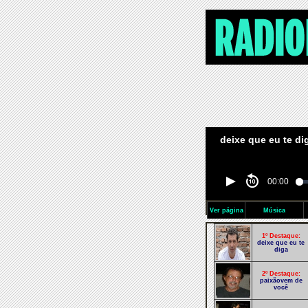
deixe que eu te di
00:00
Ver página
Música
1º Destaque:
deixe que eu te
diga
2º Destaque:
paixãovem de
você