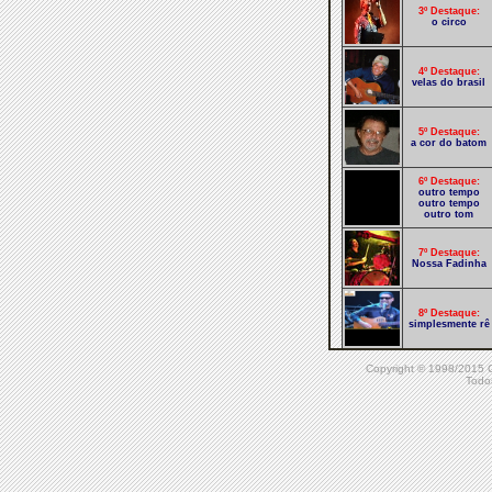
3º Destaque:
o circo
4º Destaque:
velas do brasil
5º Destaque:
a cor do batom
6º Destaque:
outro tempo
outro tempo
outro tom
7º Destaque:
Nossa Fadinha
8º Destaque:
simplesmente rê
Copyright © 1998/20
9º Destaque:
Lost Glov Versão
Todos
de Idéia no Ar
10º Destaque:
nova estação