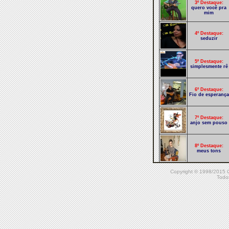
3º Destaque:
quero você pra
mim
4º Destaque:
seduzir
5º Destaque:
simplesmente rê
6º Destaque:
Fio de esperança
7º Destaque:
anjo sem pouso
8º Destaque:
meus tons
Copyright © 1998/20
9º Destaque:
Todos
bandida
10º Destaque:
princesa