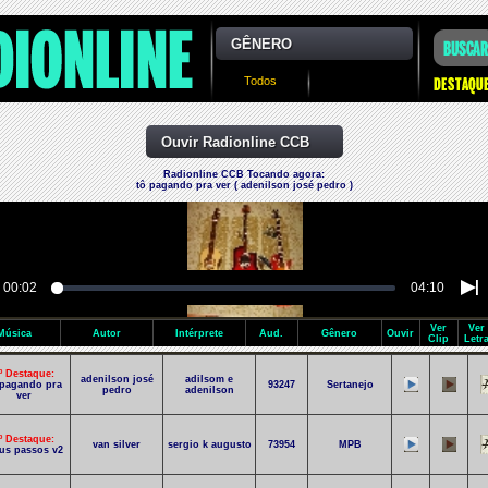
GÊNERO
Todos
Ouvir Radionline CCB
Radionline CCB Tocando agora:
tô pagando pra ver ( adenilson josé pedro )
00:02
04:10
Ver
Ver
Música
Autor
Intérprete
Aud.
Gênero
Ouvir
Clip
Letr
º Destaque:
adenilson josé
adilsom e
 pagando pra
93247
Sertanejo
pedro
adenilson
ver
º Destaque:
van silver
sergio k augusto
73954
MPB
us passos v2