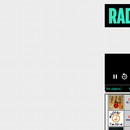
Ver página
1
tô
2
me