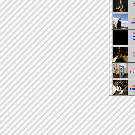
3
4
bo
5
o
o
6
i
7
Tri
8
deja
9
v
1