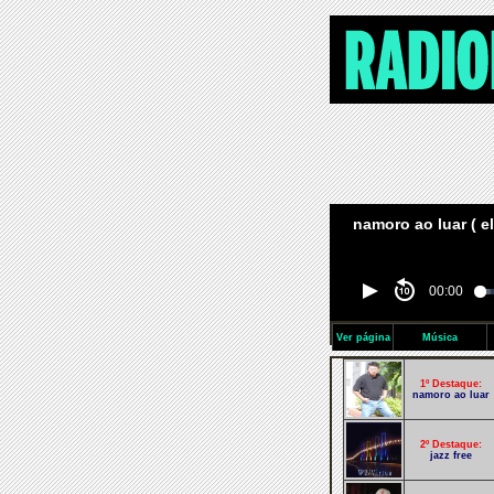
namoro ao luar ( el
00:00
Ver página
Música
1º Destaque:
namoro ao luar
2º Destaque:
jazz free