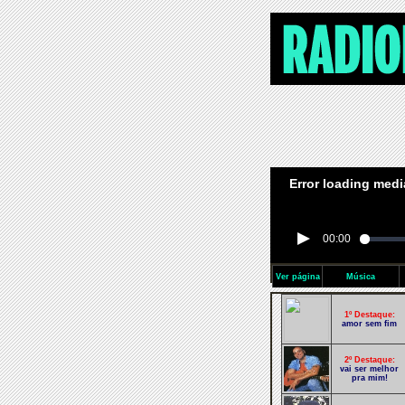
Error loading medi
00:00
Ver página
Música
1º Destaque:
amor sem fim
2º Destaque:
vai ser melhor
pra mim!