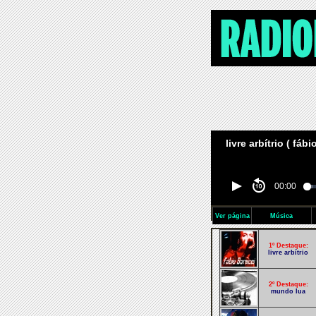
livre arbítrio ( fáb
00:00
Ver página
Música
1º Destaque:
livre arbítrio
2º Destaque:
mundo lua