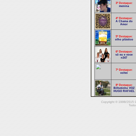
3º Destaque:
menina
4º Destaque:
A Chama do
Amor
5º Destaque:
olho plástico
6º Destaque:
só eu e voce
n347
7º Destaque:
voltei
8º Destaque:
Bilhetinho VOZ
HUGO RAFAEL
Copyright © 1998/20
9º Destaque:
tucano
Todos
empalhado
10º Destaque:
promessa