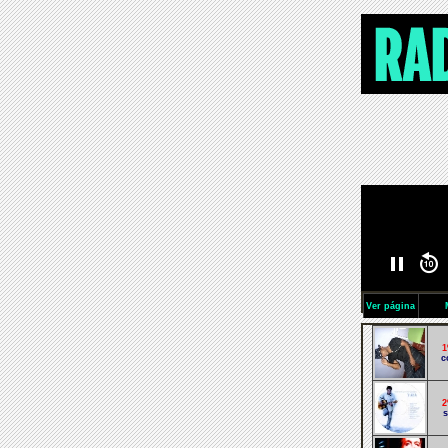
Ver página
1
c
2
s