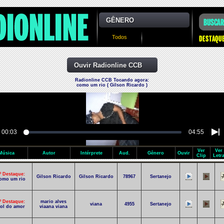
GÊNERO
Todos
Ouvir Radionline CCB
Radionline CCB Tocando agora:
como um rio ( Gilson Ricardo )
00:03
04:55
Ver
Ver
Música
Autor
Intérprete
Aud.
Gênero
Ouvir
Clip
Letr
º Destaque:
Gilson Ricardo
Gilson Ricardo
78967
Sertanejo
omo um rio
º Destaque:
mario alves
viana
4955
Sertanejo
ol do amor
viaana viana