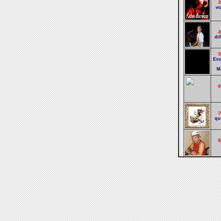
3
vo
4
di
5
Ess
M
6
7
qu
8
9
1
Fio