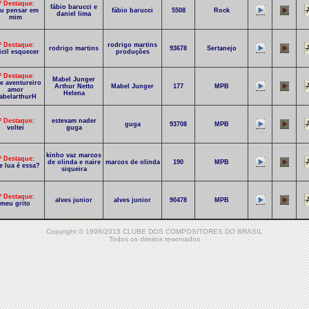
º Destaque:
fábio barucci e
u pensar em
fábio barucci
5508
Rock
daniel lima
mim
º Destaque:
rodrigo martins
rodrigo martins
93678
Sertanejo
ficil esquecer
produções
º Destaque:
Mabel Junger
e aventureiro
Arthur Netto
Mabel Junger
177
MPB
amor
Helena
abelarthurH
º Destaque:
estevam nader
guga
93708
MPB
voltei
guga
kinho vaz marcos
º Destaque:
de olinda e naire
marcos de olinda
190
MPB
e lua é essa?
siqueira
º Destaque:
alves junior
alves junior
90478
MPB
meu grito
Copyright © 1998/2015 CLUBE DOS COMPOSITORES DO BRASIL
º Destaque:
felicio
felicio
100974
MPB
Todos os direitos reservados
cade vocé
0º Destaque:
Banda Pétala
Olinto Muniz/HP
1365
Sertanejo
 de esperança
Macia