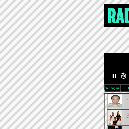
Ver página
1
2
s