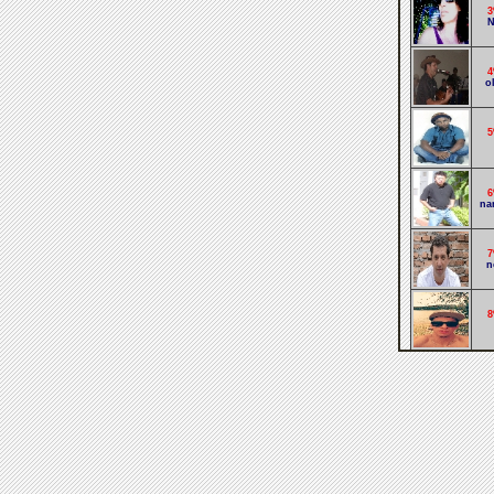
3
N
4
o
5
6
na
7
n
8
9
1
est