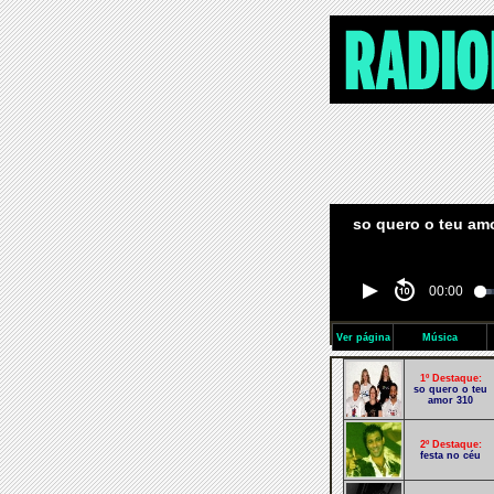
so quero o teu amor
00:00
Ver página
Música
1º Destaque:
so quero o teu
amor 310
2º Destaque:
festa no céu