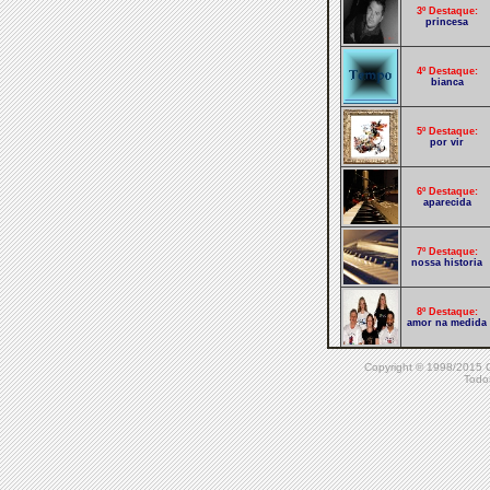
3º Destaque:
princesa
4º Destaque:
bianca
5º Destaque:
por vir
6º Destaque:
aparecida
7º Destaque:
nossa historia
8º Destaque:
amor na medida
Copyright © 1998/20
9º Destaque:
Pedindo com
Todos
jeito
10º Destaque:
desordem em
progresso