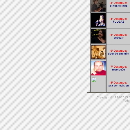
3º Destaque:
olhos felinos
4º Destaque:
FULGAZ
5º Destaque:
seduzir
6º Destaque:
doendo em mim
7º Destaque:
revolução
8º Destaque:
pra ser mais eu
Copyright © 1998/20
9º Destaque:
Todos
funk rio
10º Destaque:
na mira