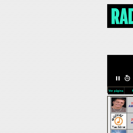
Ver página
1
AM
2
m