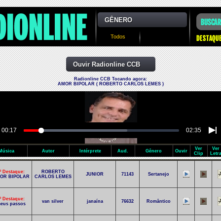
GÊNERO
Todos
Ouvir Radionline CCB
Radionline CCB Tocando agora:
AMOR BIPOLAR ( ROBERTO CARLOS LEMES )
00:17
02:35
Ver
Ver
Música
Autor
Intérprete
Aud.
Gênero
Ouvir
Clip
Letr
º Destaque:
ROBERTO
JUNIOR
71143
Sertanejo
OR BIPOLAR
CARLOS LEMES
º Destaque:
van silver
janaína
76632
Romântico
eus passos