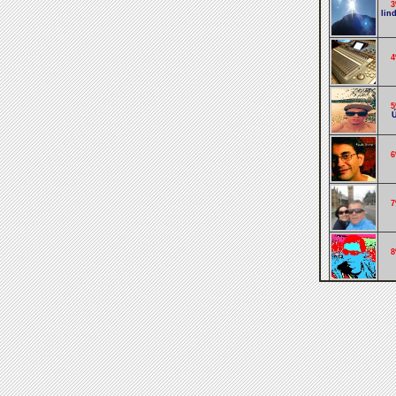
3
lin
4
5
Ú
6
7
8
9
tô
1
vo