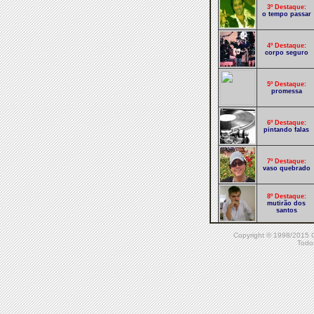
3º Destaque:
o tempo passar
4º Destaque:
corpo seguro
5º Destaque:
promessa
6º Destaque:
pintando falas
7º Destaque:
vaso quebrado
8º Destaque:
mutirão dos
santos
Copyright © 1998/20
9º Destaque:
Todos
hoje
10º Destaque:
eterna inspiração