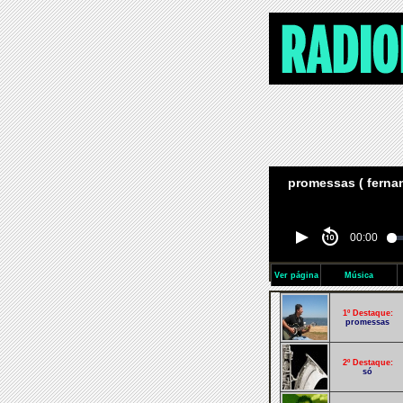
promessas ( fernan
00:00
Ver página
Música
1º Destaque:
promessas
2º Destaque:
só