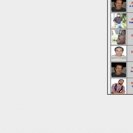
3
a 
4
na
5
6
7
n
8
9
Sã
1
se