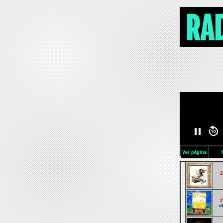
Ver página
1
2
o