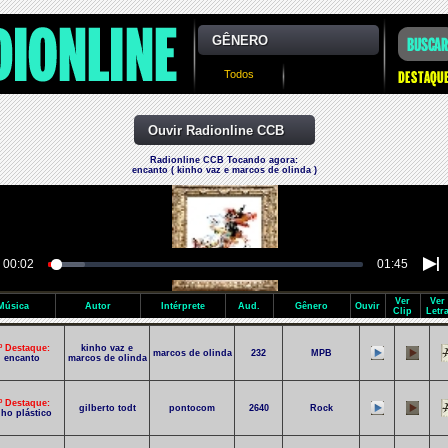
GÊNERO
Todos
Ouvir Radionline CCB
Radionline CCB Tocando agora:
encanto ( kinho vaz e marcos de olinda )
00:02
01:45
Ver
Ver
Música
Autor
Intérprete
Aud.
Gênero
Ouvir
Clip
Letr
º Destaque:
kinho vaz e
marcos de olinda
232
MPB
encanto
marcos de olinda
º Destaque:
gilberto todt
pontocom
2640
Rock
lho plástico