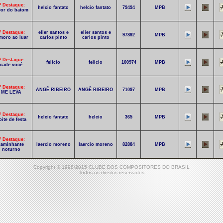
º Destaque:
helcio fantato
helcio fantato
79494
MPB
cor do batom
º Destaque:
elier santos e
elier santos e
97892
MPB
moro ao luar
carlos pinto
carlos pinto
º Destaque:
felicio
felicio
100974
MPB
cade vocé
º Destaque:
ANGÊ RIBEIRO
ANGÊ RIBEIRO
71097
MPB
ME LEVA
º Destaque:
helcio fantato
helcio
365
MPB
oite de festa
º Destaque:
caminhante
laercio moreno
laercio moreno
82884
MPB
noturno
º Destaque:
Copyright © 1998/2015 CLUBE DOS COMPOSITORES DO BRASIL
o Coisas da
Rodrigo Pulinni
Didi
86282
Rock
Todos os direitos reservados
Vida
0º Destaque:
m medida nem
claudio estevam
claudio estevam
98931
MPB
limite