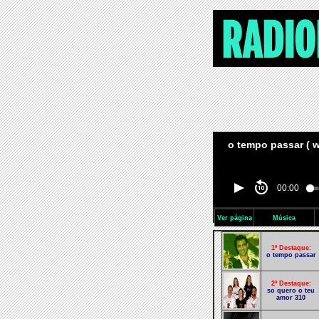
o tempo passar ( wa
00:00
Ver página
Música
1º Destaque:
o tempo passar
2º Destaque:
so quero o teu
amor 310