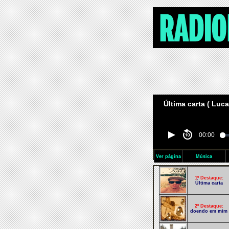
Última carta ( Luca
00:00
Ver página
Música
1º Destaque:
Última carta
2º Destaque:
doendo em mim