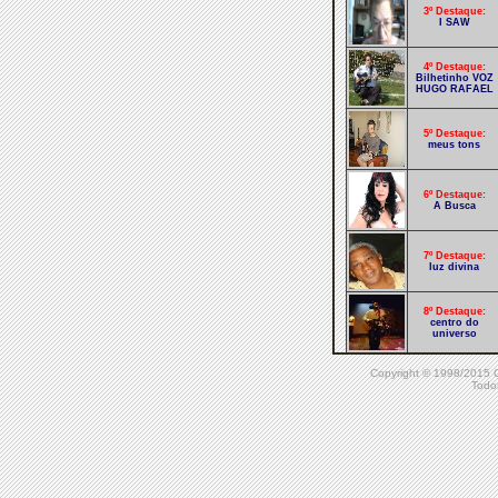
3º Destaque:
I SAW
4º Destaque:
Bilhetinho VOZ
HUGO RAFAEL
5º Destaque:
meus tons
6º Destaque:
A Busca
7º Destaque:
luz divina
8º Destaque:
centro do
universo
Copyright © 1998/20
9º Destaque:
Todos
funk rio
10º Destaque:
pau brasil