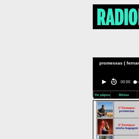
promessas ( fernan
00:00
Ver página
Música
1º Destaque:
promessas
2º Destaque:
minha bagagem