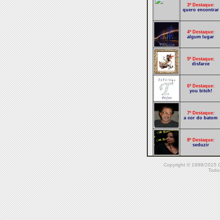
3º Destaque:
quero encontrar
4º Destaque:
algum lugar
5º Destaque:
disfarce
6º Destaque:
you bitch!
7º Destaque:
a cor do batom
8º Destaque:
seduzir
Copyright © 1998/20
9º Destaque:
Ela so sabem è
Todos
na na na
10º Destaque:
luz divina