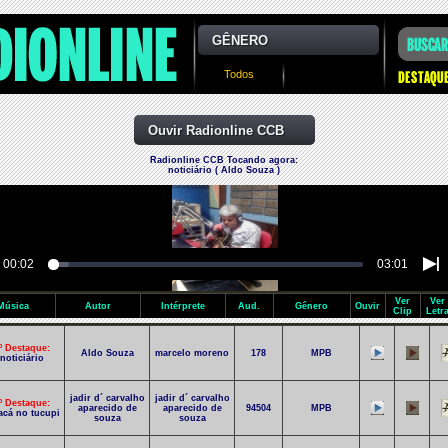
GÊNERO
Todos
Ouvir Radionline CCB
Radionline CCB Tocando agora:
noticiário ( Aldo Souza )
00:02
03:01
Ver
Ver
Música
Autor
Intérprete
Aud.
Gênero
Ouvir
Clip
Letr
º Destaque:
Aldo Souza
marcelo moreno
178
MPB
noticiário
jadir d´ carvalho
jadir d´ carvalho
º Destaque:
aparecido de
aparecido de
94504
MPB
acá no tucupi
souza
souza