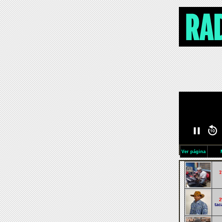
Ver página
1
2
tac