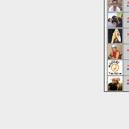
3
n
4
c
5
6
7
m
8
m
9
1