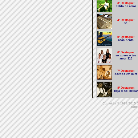
3º Destaque:
delíto de amor
4º Destaque:
só
5º Destaque:
chão bento
6º Destaque:
so quero o teu
amor 310
7º Destaque:
doendo em mim
8º Destaque:
deja el sol brillar
Copyright © 1998/20
9º Destaque:
Todos
bonde amarelo
10º Destaque:
encanto