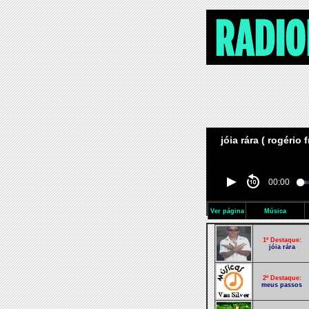
jóia rára ( rogério 
00:00
Ver página
Música
1º Destaque:
jóia rára
2º Destaque:
meus passos