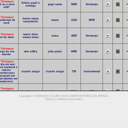
º Destaque:
hilário pauli e
ó eu e voce
gege canta
6808
Sertanejo
solange
n347
º Destaque:
helcio marta
aixãovem de
marta
3140
MPB
nascimento
você
º Destaque:
mario alves
viana
4955
Sertanejo
ol do amor
viaana viana
º Destaque:
arga do seu
alex saffra
joão paulo
6980
Sertanejo
marido
º Destaque:
 dia em que
bie hankock e
márcio
ricardo sergio
ricardo sergio
739
Instrumental
ontarroyos
ausaram um
arrafamen em
madureira
º Destaque:
m medida nem
claudio estevam
claudio estevam
98931
MPB
limite
Copyright © 1998/2015 CLUBE DOS COMPOSITORES DO BRASIL
Todos os direitos reservados
º Destaque:
eliseu silva
eliseu silva
isfarço meu
92110
Rock
pereira
pereira
ciúme
0º Destaque:
elaine reis
elaine reis
1713
MPB
elos brancos