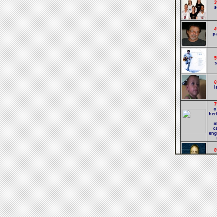
3
s
4
p
5
s
6
l
7
o
her
m
c
eng
8
se
9
d
1
cab