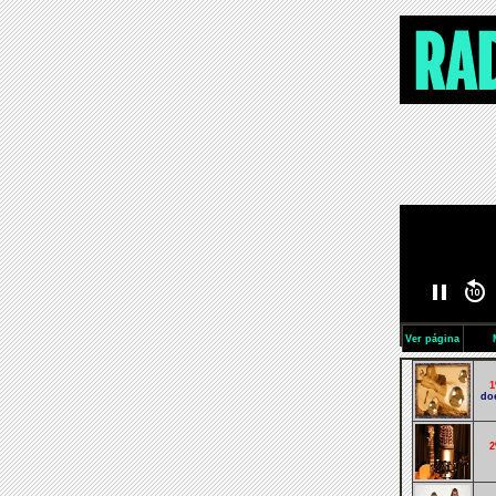
Ver página
1
do
2