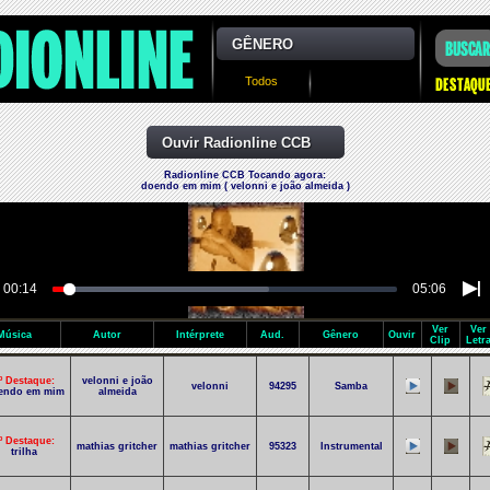
GÊNERO
Todos
Ouvir Radionline CCB
Radionline CCB Tocando agora:
doendo em mim ( velonni e joão almeida )
00:14
05:06
Ver
Ver
Música
Autor
Intérprete
Aud.
Gênero
Ouvir
Clip
Letr
º Destaque:
velonni e joão
velonni
94295
Samba
endo em mim
almeida
º Destaque:
mathias gritcher
mathias gritcher
95323
Instrumental
trilha