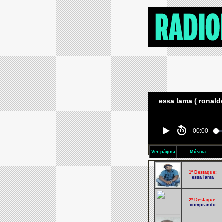
essa lama ( ronald
00:00
Ver página
Música
1º Destaque:
essa lama
2º Destaque:
comprando