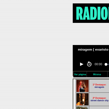
miragem ( evaristo
00:00
Ver página
Música
1º Destaque:
miragem
2º Destaque:
street dance city