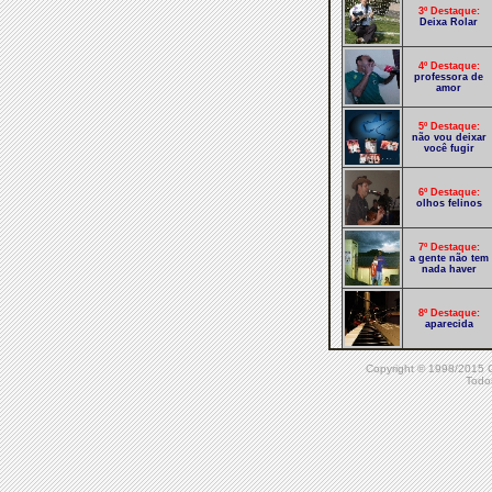
3º Destaque:
Deixa Rolar
4º Destaque:
professora de
amor
5º Destaque:
não vou deixar
você fugir
6º Destaque:
olhos felinos
7º Destaque:
a gente não tem
nada haver
8º Destaque:
aparecida
Copyright © 1998/20
9º Destaque:
Todos
tudo de mim v2
10º Destaque:
receba se mereça