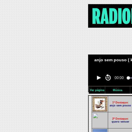
anjo sem pouso ( k
00:00
Ver página
Música
1º Destaque:
anjo sem pouso
2º Destaque:
quero vencer