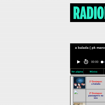
a balada ( pk marce
00:00
Ver página
Música
1º Destaque:
a balada
2º Destaque:
passageiro eu
sou