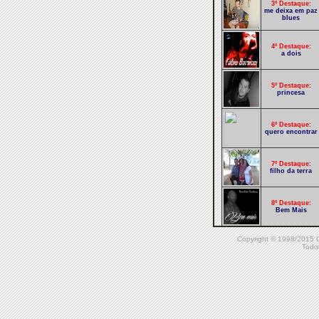
3º Destaque:
me deixa em paz
blues
4º Destaque:
a dois
5º Destaque:
princesa
6º Destaque:
quero encontrar
7º Destaque:
filho da terra
8º Destaque:
Bem Mais
Copyright © 1998/20
9º Destaque:
Todos
aqui e agora
10º Destaque:
essa lama