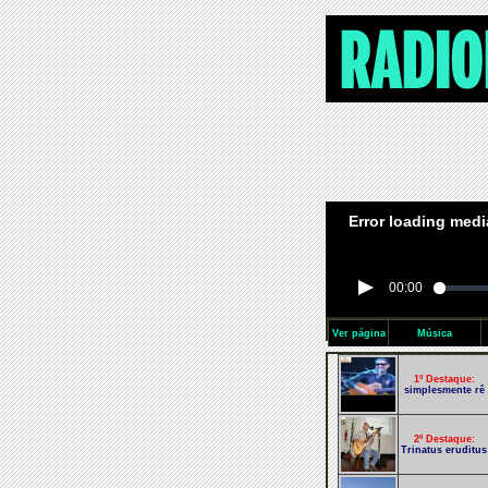
Error loading medi
00:00
Ver página
Música
1º Destaque:
simplesmente rê
2º Destaque:
Trinatus eruditus