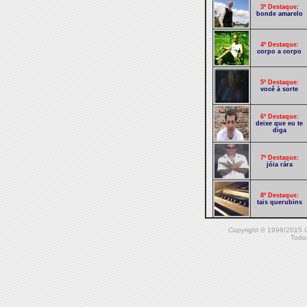
3º Destaque:
bonde amarelo
4º Destaque:
corpo a corpo
5º Destaque:
você à sorte
6º Destaque:
deixe que eu te
diga
7º Destaque:
jóia rára
8º Destaque:
tais querubins
Copyright © 1998/20
9º Destaque:
achei que era
Todos
choro
10º Destaque:
amadores