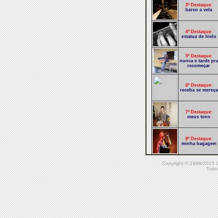
3º Destaque:
barco a vela
4º Destaque:
estatua de hielo
5º Destaque:
nunca e tarde pr
recomeçar
6º Destaque:
receba se mereça
7º Destaque:
meus tons
8º Destaque:
minha bagagem
Copyright © 1998/20
9º Destaque:
o que se leva
Todos
dessa vida?
10º Destaque:
pulsação