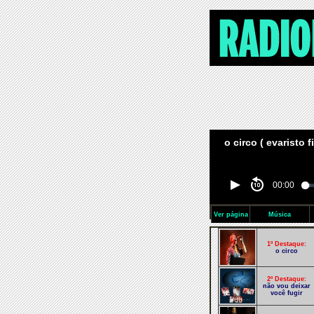
o circo ( evaristo f
00:00
Ver página
Música
1º Destaque:
o circo
2º Destaque:
não vou deixar
você fugir