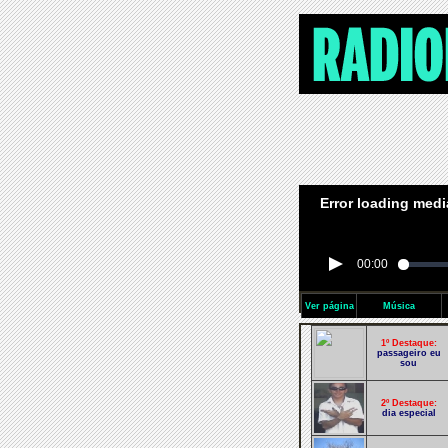
Error loading medi
00:00
Ver página
Música
1º Destaque:
passageiro eu
sou
2º Destaque:
dia especial