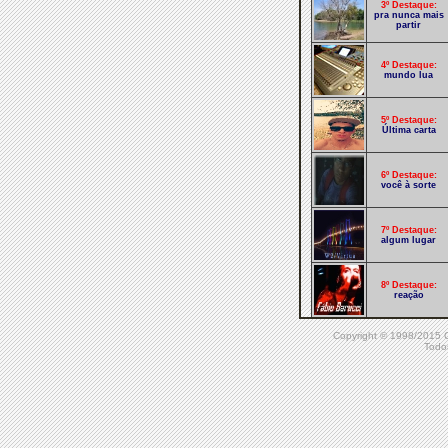
3º Destaque:
pra nunca mais
partir
4º Destaque:
mundo lua
5º Destaque:
Última carta
6º Destaque:
você à sorte
7º Destaque:
algum lugar
8º Destaque:
reação
Copyright © 1998/20
9º Destaque:
Todos
trilha
10º Destaque:
Deixa Rolar