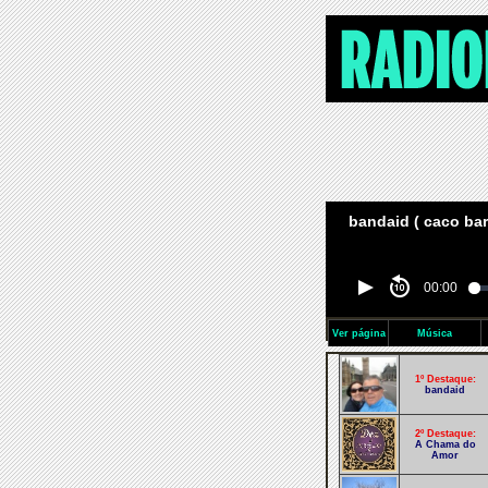
bandaid ( caco bar
00:00
Ver página
Música
1º Destaque:
bandaid
2º Destaque:
A Chama do
Amor