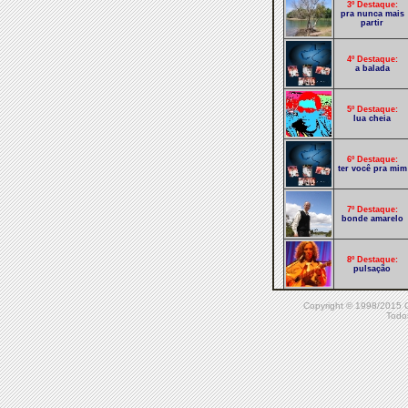
3º Destaque:
pra nunca mais
partir
4º Destaque:
a balada
5º Destaque:
lua cheia
6º Destaque:
ter você pra mim
7º Destaque:
bonde amarelo
8º Destaque:
pulsação
Copyright © 1998/20
9º Destaque:
Cavaco encanto
Todos
do samba
10º Destaque:
essa lama