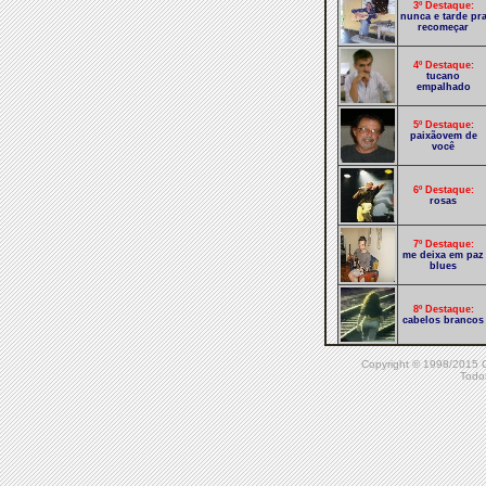
3º Destaque:
nunca e tarde pr
recomeçar
4º Destaque:
tucano
empalhado
5º Destaque:
paixãovem de
você
6º Destaque:
rosas
7º Destaque:
me deixa em paz
blues
8º Destaque:
cabelos brancos
Copyright © 1998/20
9º Destaque:
Todos
tudo de mim v2
10º Destaque:
algum lugar
É bonito o nosso