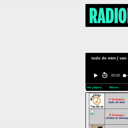
tudo de mim ( van s
00:00
Ver página
Música
1º Destaque:
tudo de mim
2º Destaque:
receba se mereça