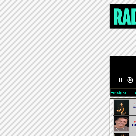
Ver página
1
mª
2
AM