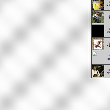
3
Me
4
5
lis
6
an
7
br
8
deja
9
se
1
q