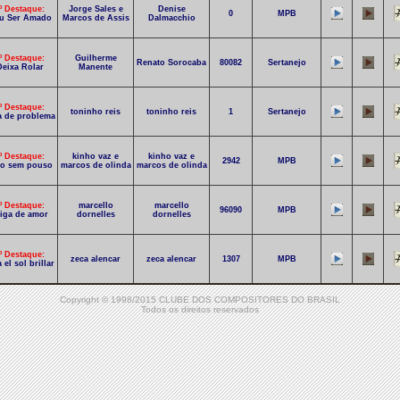
º Destaque:
Jorge Sales e
Denise
0
MPB
u Ser Amado
Marcos de Assis
Dalmacchio
º Destaque:
Guilherme
Renato Sorocaba
80082
Sertanejo
Deixa Rolar
Manente
º Destaque:
toninho reis
toninho reis
1
Sertanejo
ta de problema
º Destaque:
kinho vaz e
kinho vaz e
2942
MPB
jo sem pouso
marcos de olinda
marcos de olinda
º Destaque:
marcello
marcello
96090
MPB
iga de amor
dornelles
dornelles
º Destaque:
zeca alencar
zeca alencar
1307
MPB
 el sol brillar
º Destaque:
Copyright © 1998/2015 CLUBE DOS COMPOSITORES DO BRASIL
m medida nem
claudio estevam
claudio estevam
98931
MPB
Todos os direitos reservados
limite
fabianonegui
0º Destaque:
thiagop13
fabianonegui
93603
Rock
uero vencer
duckjam