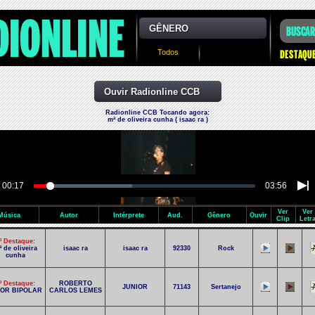
GÊNERO
Todos
Ouvir Radionline CCB
Radionline CCB Tocando agora:
mª de oliveira cunha ( isaac ra )
00:17
03:56
Ver
Ver
Música
Autor
Intérprete
Aud.
Gênero
Ouvir
Clip
Letr
º Destaque:
 de oliveira
isaac ra
isaac ra
92330
Rock
cunha
º Destaque:
ROBERTO
JUNIOR
71143
Sertanejo
OR BIPOLAR
CARLOS LEMES