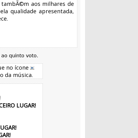
os tambÃ©m aos milhares de
ela qualidade apresentada,
ce.
 ao quinto voto.
que no ícone
o da música.
!
CEIRO LUGAR!
LUGAR!
GAR!