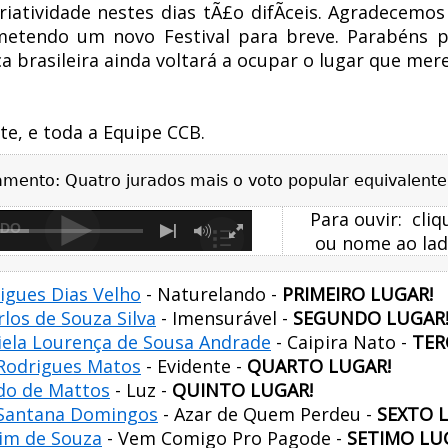
riatividade nestes dias tÃ£o difÃ­ceis. Agradecem
ometendo um novo Festival para breve. Parabéns p
 brasileira ainda voltará a ocupar o lugar que mere
te, e toda a Equipe CCB.
gamento: Quatro jurados mais o voto popular equivalente
Para ouvir: cli
NDO
ou nome ao lad
rigues Dias Velho
- Naturelando -
PRIMEIRO LUGAR!
los de Souza Silva
- Imensurável -
SEGUNDO LUGAR
iela Lourença de Sousa Andrade
- Caipira Nato -
TER
 Rodrigues Matos
- Evidente -
QUARTO LUGAR!
do de Mattos
- Luz -
QUINTO LUGAR!
 Santana Domingos
- Azar de Quem Perdeu -
SEXTO 
dim de Souza
- Vem Comigo Pro Pagode -
SETIMO LU