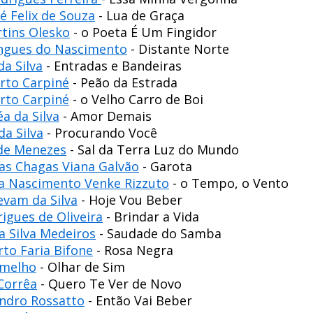
é Felix de Souza
- Lua de Graça
tins Olesko
- o Poeta É Um Fingidor
ngues do Nascimento
- Distante Norte
da Silva
- Entradas e Bandeiras
rto Carpiné
- Peão da Estrada
rto Carpiné
- o Velho Carro de Boi
a da Silva
- Amor Demais
da Silva
- Procurando Você
 de Menezes
- Sal da Terra Luz do Mundo
as Chagas Viana Galvão
- Garota
na Nascimento Venke Rizzuto
- o Tempo, o Vento
evam da Silva
- Hoje Vou Beber
igues de Oliveira
- Brindar a Vida
a Silva Medeiros
- Saudade do Samba
to Faria Bifone
- Rosa Negra
rmelho
- Olhar de Sim
 Corrêa
- Quero Te Ver de Novo
andro Rossatto
- Então Vai Beber