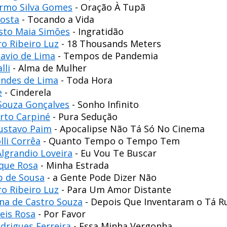
armo Silva Gomes
- Oração À Tupã
Costa
- Tocando a Vida
sto Maia Simões
- Ingratidão
o Ribeiro Luz
- 18 Thousands Meters
avio de Lima
- Tempos de Pandemia
lli
- Alma de Mulher
ndes de Lima
- Toda Hora
e
- Cinderela
Souza Gonçalves
- Sonho Infinito
rto Carpiné
- Pura Sedução
ustavo Paim
- Apocalipse Não Tá Só No Cinema
lli Corrêa
- Quanto Tempo o Tempo Tem
lgrandio Loveira
- Eu Vou Te Buscar
ique Rosa
- Minha Estrada
b de Sousa
- a Gente Pode Dizer Não
o Ribeiro Luz
- Para Um Amor Distante
ina de Castro Souza
- Depois Que Inventaram o Tá R
eis Rosa
- Por Favor
drigues Ferreira
- Essa Minha Vergonha