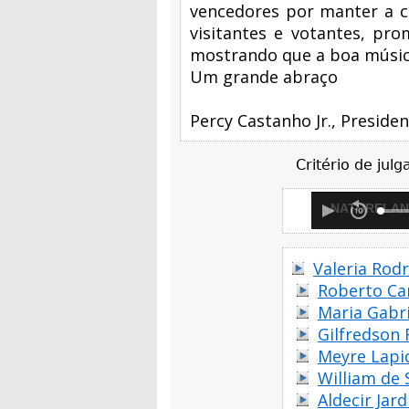
vencedores por manter a c
visitantes e votantes, pr
mostrando que a boa música
Um grande abraço
Percy Castanho Jr., Presiden
Critério de jul
NATURELA
Valeria Rod
Roberto Car
Maria Gabr
Gilfredson
Meyre Lapi
William de
Aldecir Jar