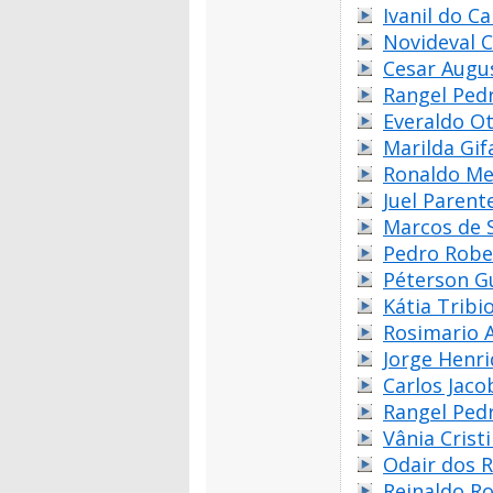
Ivanil do C
Novideval 
Cesar Augu
Rangel Pedr
Everaldo Ot
Marilda Gifa
Ronaldo Me
Juel Parent
Marcos de 
Pedro Robe
Péterson G
Kátia Tribio
Rosimario A
Jorge Henr
Carlos Jaco
Rangel Pedr
Vânia Crist
Odair dos R
Reinaldo Ro