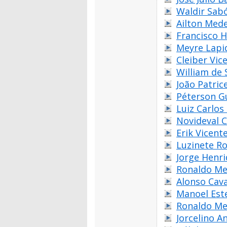
Waldir Sab
Ailton Mede
Francisco H
Meyre Lapi
Cleiber Vic
William de
João Patri
Péterson G
Luiz Carlos
Novideval 
Erik Vicent
Luzinete R
Jorge Henr
Ronaldo Me
Alonso Cava
Manoel Est
Ronaldo Me
Jorcelino A