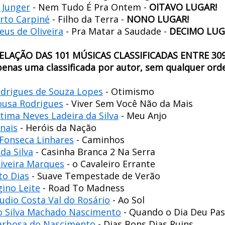
 Junger
- Nem Tudo É Pra Ontem -
OITAVO LUGAR!
rto Carpiné
- Filho da Terra -
NONO LUGAR!
us de Oliveira
- Pra Matar a Saudade -
DECIMO LUG
ELAÇÃO DAS 101 MÚSICAS CLASSIFICADAS ENTRE 30
penas uma classificada por autor, sem qualquer ord
odrigues de Souza Lopes
- Otimismo
ousa Rodrigues
- Viver Sem Você Não da Mais
tima Neves Ladeira da Silva
- Meu Anjo
nais
- Heróis da Nação
 Fonseca Linhares
- Caminhos
da Silva
- Casinha Branca 2 Na Serra
liveira Marques
- o Cavaleiro Errante
to Dias
- Suave Tempestade de Verão
ino Leite
- Road To Madness
udio Costa Val do Rosário
- Ao Sol
 Silva Machado Nascimento
- Quando o Dia Deu Pa
Barbosa do Nascimento
- Dias Bons Dias Ruins