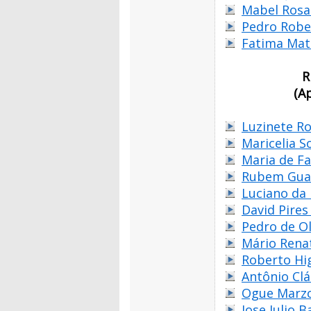
Mabel Rosa
Pedro Robe
Fatima Mate
R
(A
Luzinete R
Maricelia S
Maria de Fa
Rubem Gua
Luciano da
David Pires 
Pedro de O
Mário Rena
Roberto Hig
Antônio Clá
Ogue Marzo
Jose Julio 