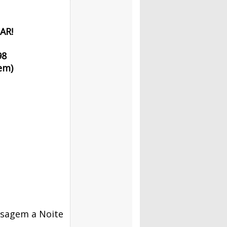
AR!
98
em)
ssagem a Noite