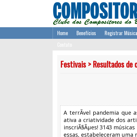
Home
Benefícios
Registrar Músic
Contato
Festivais > Resultados de 
A terrÃ­vel pandemia que 
ativa a criatividade dos ar
inscriÃ§Ãµes! 3143 músicas 
essas, estabeleceram uma n