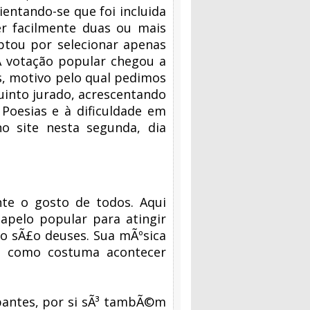
ientando-se que foi incluida
er facilmente duas ou mais
optou por selecionar apenas
A votação popular chegou a
s, motivo pelo qual pedimos
uinto jurado, acrescentando
Poesias e à dificuldade em
no site nesta segunda, dia
te o gosto de todos. Aqui
apelo popular para atingir
o sÃ£o deuses. Sua mÃºsica
o, como costuma acontecer
pantes, por si sÃ³ tambÃ©m