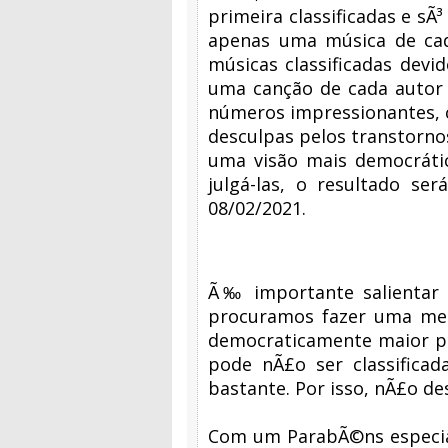
primeira classificadas e sÃ
apenas uma música de cada
músicas classificadas devi
uma canção de cada autor 
números impressionantes, c
desculpas pelos transtorno
uma visão mais democrátic
julgá-las, o resultado se
08/02/2021.
Ã‰ importante salientar 
procuramos fazer uma mesc
democraticamente maior pa
pode nÃ£o ser classifica
bastante. Por isso, nÃ£o de
Com um ParabÃ©ns especial