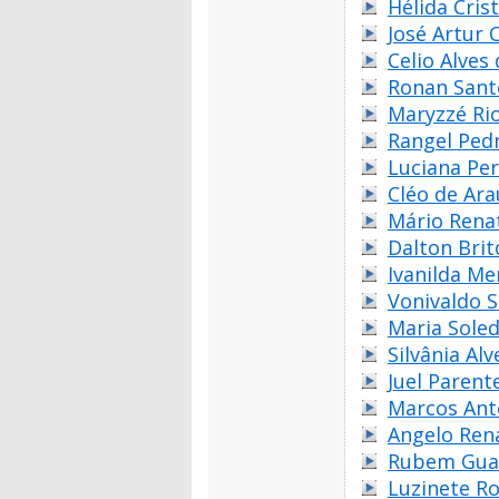
Hélida Cri
José Artur 
Celio Alves 
Ronan Sant
Maryzzé Rio
Rangel Pedr
Luciana Per
Cléo de Ar
Mário Rena
Dalton Brit
Ivanilda Me
Vonivaldo S
Maria Sole
Silvânia Al
Juel Parent
Marcos Ant
Angelo Ren
Rubem Gua
Luzinete R