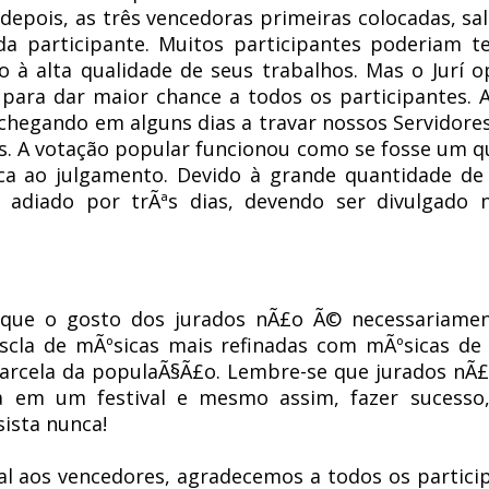
³ depois, as três vencedoras primeiras colocadas, sal
 participante. Muitos participantes poderiam t
do à alta qualidade de seus trabalhos. Mas o Jurí 
para dar maior chance a todos os participantes. 
hegando em alguns dias a travar nossos Servidore
s. A votação popular funcionou como se fosse um q
a ao julgamento. Devido à grande quantidade de 
rá adiado por trÃªs dias, devendo ser divulgado 
que o gosto dos jurados nÃ£o Ã© necessariamen
la de mÃºsicas mais refinadas com mÃºsicas de 
rcela da populaÃ§Ã£o. Lembre-se que jurados nÃ£
da em um festival e mesmo assim, fazer sucess
sista nunca!
 aos vencedores, agradecemos a todos os partici