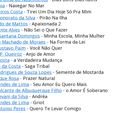
óia
- Navegar No Mar
iros Costa
- Tirei Um Dia Hoje Só Pra Mim
onorato da Silva
- Pirão Na Ilha
do de Mattos
- Apaixonada 2
ente Alves
- Não Sei o Que Fazer
 Santana Domingos
- Minha Escola, Minha Mulher
ce Machado de Moraes
- Na Forma da Lei
ustavo Paim
- Você Não Quer
 P. Queiroz
- Anjo de Amor
Costa
- a Verdadeira Mudança
e da Costa
- Saga Tribal
odrigues de Souza Lopes
- Semente de Mostarda
ique Rosa
- Prazer Natural
ndes de Lima
- Seu Amor Eu Quero Mais
lcante de Albuquerque Filho
- o Amor É Soberano
evam da Silva
- Andréa
ndes de Lima
- Griot
ntonio Peres
- Quero Te Levar Comigo