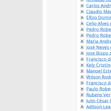
Carlos Andr
Claudio Mar
Elbio Domi
Celio Alves 
Pedro Robe
Pedro Robe
Maria André
José Neves 
Jose Bispo
Francisco d
Kely Cristi
Manoel Est
Wilson Rodr
Francisco d
Paulo Rober
Rubens Ve
Julio César
Adilson Le