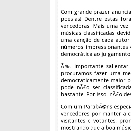
Com grande prazer anuncia
poesias! Dentre estas for
vencedoras. Mais uma vez 
músicas classificadas devi
uma canção de cada autor 
números impressionantes 
democrática ao julgamento
Ã‰ importante salientar 
procuramos fazer uma mesc
democraticamente maior pa
pode nÃ£o ser classifica
bastante. Por isso, nÃ£o de
Com um ParabÃ©ns especial
vencedores por manter a c
visitantes e votantes, pr
mostrando que a boa música