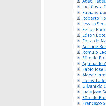
Adão Tadeu
Joel Costa 
Fabiano do
Roberto Ho
Jessica Sen
Felipe Rodr
Edson Bote
Eduardo Na
Adriane Be
Romulo Leo
Sômulo Rob
Aguinaldo A
Fabio Jose 
Aldecir Jar
Lucas Tade
Gilvanildo 
Jucie Jose 
Sômulo Rob
Francisco 