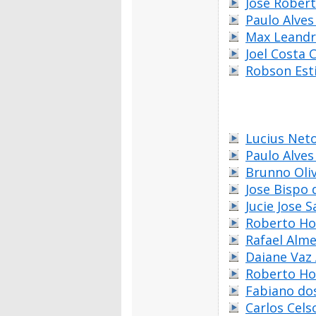
José Robert
Paulo Alve
Max Leandr
Joel Costa 
Robson Est
Lucius Net
Paulo Alve
Brunno Oliv
Jose Bispo
Jucie Jose 
Roberto Ho
Rafael Alm
Daiane Vaz
Roberto Ho
Fabiano do
Carlos Cels