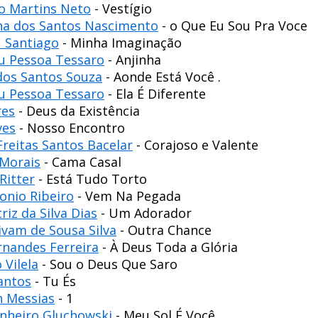
io Martins Neto
- Vestígio
cha dos Santos Nascimento
- o Que Eu Sou Pra Voce
 Santiago
- Minha Imaginação
u Pessoa Tessaro
- Anjinha
dos Santos Souza
- Aonde Está Você .
u Pessoa Tessaro
- Ela É Diferente
res
- Deus da Existência
ves
- Nosso Encontro
Freitas Santos Bacelar
- Corajoso e Valente
 Morais
- Cama Casal
Ritter
- Está Tudo Torto
onio Ribeiro
- Vem Na Pegada
riz da Silva Dias
- Um Adorador
ivam de Sousa Silva
- Outra Chance
rnandes Ferreira
- À Deus Toda a Glória
 Vilela
- Sou o Deus Que Saro
Santos
- Tu És
n Messias
- 1
inheiro Gluchowski
- Meu Sol É Você