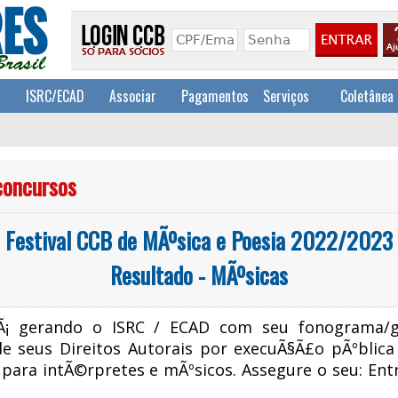
a
ISRC/ECAD
Associar
Pagamentos
Serviços
Coletânea
concursos
Festival CCB de MÃºsica e Poesia 2022/2023
Resultado - MÃºsicas
tÃ¡ gerando o ISRC / ECAD com seu fonograma/g
e seus Direitos Autorais por execuÃ§Ã£o pÃºblica
para intÃ©rpretes e mÃºsicos. Assegure o seu: Entr