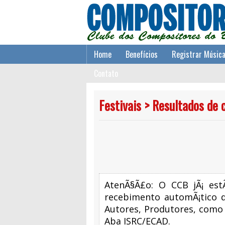
Home
Benefícios
Registrar Músic
Contato
Festivais > Resultados de 
AtenÃ§Ã£o: O CCB jÃ¡ es
recebimento automÃ¡tico d
Autores, Produtores, como 
Aba ISRC/ECAD.