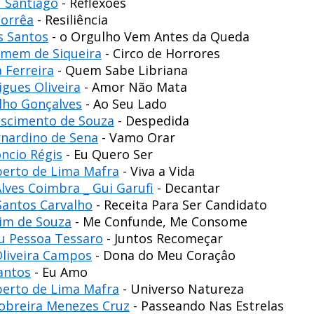
 Santiago
- Reflexões
Corrêa
- Resiliência
s Santos
- o Orgulho Vem Antes da Queda
mem de Siqueira
- Circo de Horrores
a Ferreira
- Quem Sabe Libriana
igues Oliveira
- Amor Não Mata
lho Gonçalves
- Ao Seu Lado
scimento de Souza
- Despedida
rnardino de Sena
- Vamo Orar
ncio Régis
- Eu Quero Ser
erto de Lima Mafra
- Viva a Vida
lves Coimbra _ Gui Garufi
- Decantar
Santos Carvalho
- Receita Para Ser Candidato
dim de Souza
- Me Confunde, Me Consome
u Pessoa Tessaro
- Juntos Recomeçar
Oliveira Campos
- Dona do Meu Coraçâo
Santos
- Eu Amo
erto de Lima Mafra
- Universo Natureza
Sobreira Menezes Cruz
- Passeando Nas Estrelas