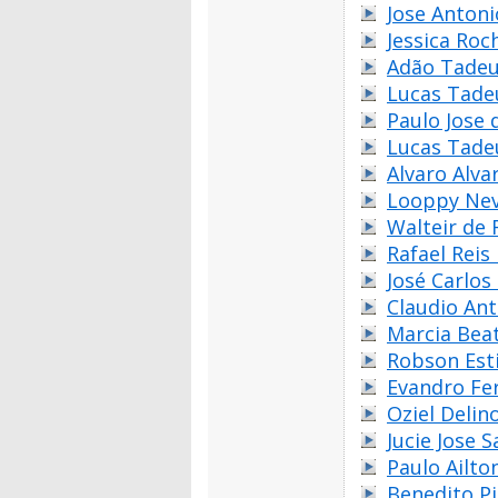
Jose Anton
Jessica Ro
Adão Tadeu
Lucas Tade
Paulo Jose 
Lucas Tade
Alvaro Alva
Looppy Ne
Walteir de 
Rafael Reis
José Carlos 
Claudio Ant
Marcia Beat
Robson Est
Evandro Fe
Oziel Delino
Jucie Jose 
Paulo Ailto
Benedito P