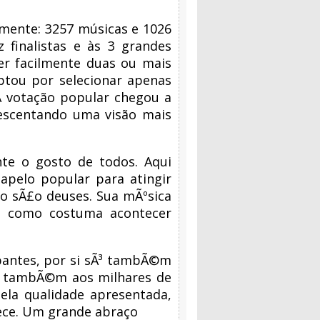
mente: 3257 músicas e 1026
 finalistas e às 3 grandes
er facilmente duas ou mais
optou por selecionar apenas
A votação popular chegou a
escentando uma visão mais
te o gosto de todos. Aqui
apelo popular para atingir
o sÃ£o deuses. Sua mÃºsica
o, como costuma acontecer
pantes, por si sÃ³ tambÃ©m
os tambÃ©m aos milhares de
ela qualidade apresentada,
rece. Um grande abraço