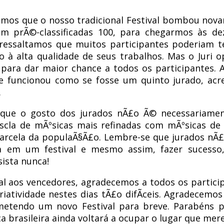
mos que o nosso tradicional Festival bombou nova
am prÃ©-classificadas 100, para chegarmos às dez
ressaltamos que muitos participantes poderiam t
do à alta qualidade de seus trabalhos. Mas o Juri 
para dar maior chance a todos os participantes. 
e funcionou como se fosse um quinto jurado, acr
.
que o gosto dos jurados nÃ£o Ã© necessariamen
la de mÃºsicas mais refinadas com mÃºsicas de 
rcela da populaÃ§Ã£o. Lembre-se que jurados nÃ£
da em um festival e mesmo assim, fazer sucess
sista nunca!
 aos vencedores, agradecemos a todos os partici
riatividade nestes dias tÃ£o difÃ­ceis. Agradecem
ometendo um novo Festival para breve. Parabéns p
 brasileira ainda voltará a ocupar o lugar que me