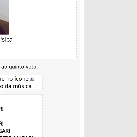
ºsica
 ao quinto voto.
que no ícone
o da música.
!
!
AR!