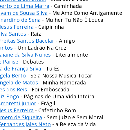
erto de Lima Mafra
- Caminhada
ivam de Sousa Silva
- Me Ame Como Antigamente
rnardino de Sena
- Mulher Tu Não É Louca
Jesus Ferreira
- Caipirinha
ilva Santos
- Raiz
Freitas Santos Bacelar
- Amigo
Santos
- Um Ladrão Na Cruz
aiane da Silva Nunes
- Literalmente
e Parise
- Debates
za de França Silva
- Tu És
gela Berto
- Se a Nossa Musica Tocar
ngela de Matos
- Minha Namorada
es dos Reis
- Foi Emboscada
iz Bogo
- Páginas de Uma Vida Inteira
Amoretti Junior
- Frágil
Jesus Ferreira
- Cafezinho Bom
mem de Siqueira
- Sem Juízo e Sem Moral
Fernandes Jales Neto
- a Beleza da Vida