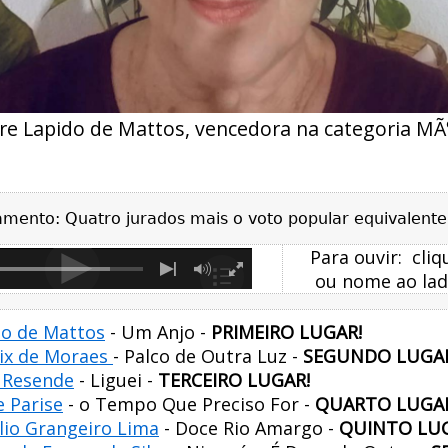
e Lapido de Mattos, vencedora na categoria MÃ
gamento: Quatro jurados mais o voto popular equivalente
Para ouvir: cli
ou nome ao lad
o de Mattos
- Um Anjo -
PRIMEIRO LUGAR!
lix de Moraes
- Palco de Outra Luz -
SEGUNDO LUGAR
s Resende
- Liguei -
TERCEIRO LUGAR!
e Parise
- o Tempo Que Preciso For -
QUARTO LUGAR
lio Grangeiro Lima
- Doce Rio Amargo -
QUINTO LUG