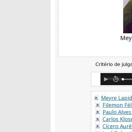
Meyr
Critério de jul
Um anjo
Meyre Lapid
Filemon Fé
Paulo Alve
Carlos Klos
Cícero Auré