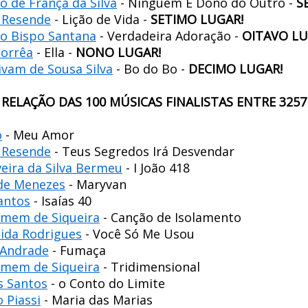
o de França da Silva
- Ninguém É Dono do Outro -
S
s Resende
- Lição de Vida -
SETIMO LUGAR!
o Bispo Santana
- Verdadeira Adoração -
OITAVO LU
Corrêa
- Ella -
NONO LUGAR!
ivam de Sousa Silva
- Bo do Bo -
DECIMO LUGAR!
RELAÇÃO DAS 100 MÚSICAS FINALISTAS ENTRE 3257
o
- Meu Amor
s Resende
- Teus Segredos Irá Desvendar
eira da Silva Bermeu
- I João 418
 de Menezes
- Maryvan
Santos
- Isaías 40
mem de Siqueira
- Canção de Isolamento
eida Rodrigues
- Você Só Me Usou
 Andrade
- Fumaça
mem de Siqueira
- Tridimensional
s Santos
- o Conto do Limite
o Piassi
- Maria das Marias