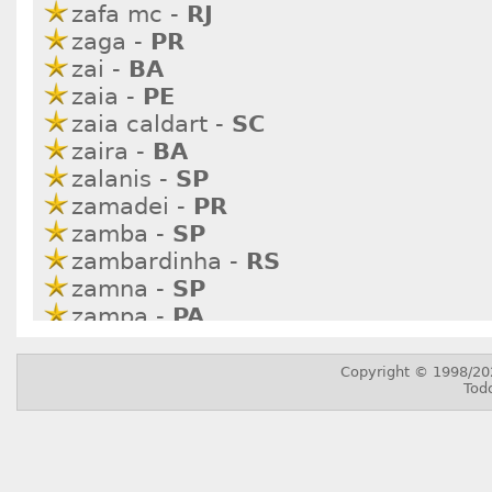
zafa mc -
RJ
zaga -
PR
zai -
BA
zaia -
PE
zaia caldart -
SC
zaira -
BA
zalanis -
SP
zamadei -
PR
zamba -
SP
zambardinha -
RS
zamna -
SP
zampa -
PA
zan tabosa -
RJ
zanatta marcelino -
MG
zanella -
SP
zanna brazil -
SP
zanoni ferrari -
BA
zap -
MG