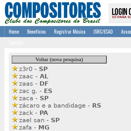
Home
Benefícios
Registrar Música
ISRC/ECAD
Assoc
Contato
z3r0 -
SP
zaac -
AL
zaas -
DF
zac g. -
ES
zaca -
SP
zácaro e a bandidage -
RS
zack -
PA
zael san -
SP
zafa -
MG